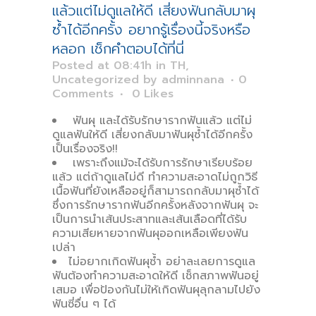
แล้วแต่ไม่ดูแลให้ดี เสี่ยงฟันกลับมาผุ
ซ้ำได้อีกครั้ง อยากรู้เรื่องนี้จริงหรือ
หลอก เช็กคำตอบได้ที่นี่
Posted at 08:41h
in
TH
,
Uncategorized
by
adminnana
0
Comments
0
Likes
ฟันผุ และได้รับรักษารากฟันแล้ว แต่ไม่
ดูแลฟันให้ดี เสี่ยงกลับมาฟันผุซ้ำได้อีกครั้ง
เป็นเรื่องจริง!!
เพราะถึงแม้จะได้รับการรักษาเรียบร้อย
แล้ว แต่ถ้าดูแลไม่ดี ทำความสะอาดไม่ถูกวิธี
เนื้อฟันที่ยังเหลืออยู่ก็สามารถกลับมาผุซ้ำได้
ซึ่งการรักษารากฟันอีกครั้งหลังจากฟันผุ จะ
เป็นการนำเส้นประสาทและเส้นเลือดที่ได้รับ
ความเสียหายจากฟันผุออกเหลือเพียงฟัน
เปล่า
ไม่อยากเกิดฟันผุซ้ำ อย่าละเลยการดูแล
ฟันต้องทำความสะอาดให้ดี เช็กสภาพฟันอยู่
เสมอ เพื่อป้องกันไม่ให้เกิดฟันผุลุกลามไปยัง
ฟันซี่อื่น ๆ ได้