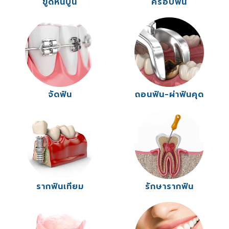
ขูดหินปูน
ครอบฟัน
จัดฟัน
ถอนฟัน-ผ่าฟันคุด
รากฟันเทียม
รักษารากฟัน