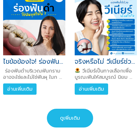
ไขข้อข้องใจ! ร่องฟันดำที่เห็นใช่ฟันผุหรือไม่ หาคำตอบไปพร้อมกันกับคลินิกทันตกรรมนานาได้เลย!!
จริงหรือไม่ วีเนียร์ช่วยแก้ไขความบกพร่องของฟันได้ ทุกความผิดปกติของฟันแค่ทำวีเนียร์ฟันก็กลับมาเป็นปกติ~
ร่องฟันดำบริเวณฟันกราม
วีเนียร์เป็นทางเลือกเพื่อ
อาจจะใช่และไม่ใช่ฟันผุ ในก ...
บูรณะฟันให้สมบูรณ์ นิยม ...
อ่านเพิ่มเติม
อ่านเพิ่มเติม
ดูเพิ่มเติม